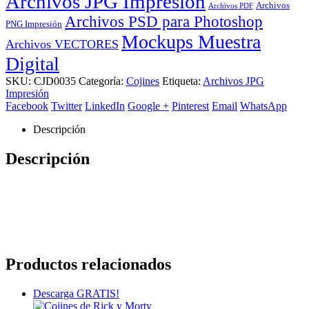
Archivos JPG Impresión
Archivos
Archivos PDF
Archivos PSD para Photoshop
PNG Impresión
Mockups Muestra
Archivos VECTORES
Digital
SKU:
CJD0035
Categoría:
Cojines
Etiqueta:
Archivos JPG
Impresión
Facebook
Twitter
LinkedIn
Google +
Pinterest
Email
WhatsApp
Descripción
Descripción
Productos relacionados
Descarga GRATIS!