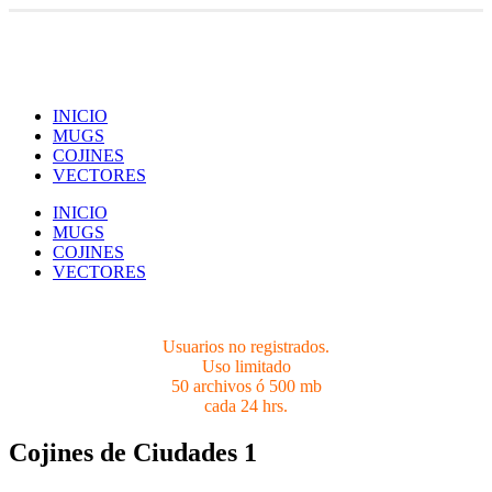
Usuarios no registrados.
Limites 50 archivos ó 500 mb cada 24 hrs.
INICIO
MUGS
COJINES
VECTORES
INICIO
MUGS
COJINES
VECTORES
Usuarios no registrados.
Uso limitado
50 archivos ó 500 mb
cada 24 hrs.
Cojines de Ciudades 1