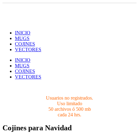
Usuarios no registrados.
Limites 50 archivos ó 500 mb cada 24 hrs.
INICIO
MUGS
COJINES
VECTORES
INICIO
MUGS
COJINES
VECTORES
Usuarios no registrados.
Uso limitado
50 archivos ó 500 mb
cada 24 hrs.
Cojines para Navidad