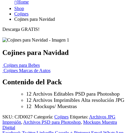
Home
Shop
Cojines
Cojines para Navidad
Descarga GRATIS!
Cojines para Navidad
Cojines para Bebes
Cojines Marcas de Autos
Contenido del Pack
12 Archivos Editables PSD para Photoshop
12 Archivos Imprimibles Alta resolución JPG
12 Mockups/ Muestras
SKU:
CJD0027
Categoría:
Cojines
Etiquetas:
Archivos JPG
Impresión
,
Archivos PSD para Photoshop
,
Mockups Muestra
Digital
Facebook
Twitter
LinkedIn
Google +
Pinterest
Email
WhatsApp