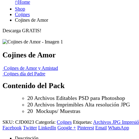
Home
Shop
Cojines
Cojines de Amor
Descarga GRATIS!
Cojines de Amor
Cojines de Amor y Amistad
Cojines día del Padre
Contenido del Pack
20 Archivos Editables PSD para Photoshop
20 Archivos Imprimibles Alta resolución JPG
20 Mockups/ Muestras
SKU:
CJD0023
Categoría:
Cojines
Etiquetas:
Archivos JPG Impresi
Facebook
Twitter
LinkedIn
Google +
Pinterest
Email
WhatsApp
Descripción