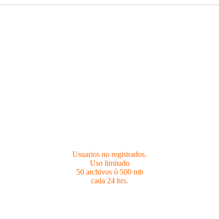
Usuarios no registrados.
Limites 50 archivos ó 500 mb cada 24 hrs.
Usuarios no registrados.
Uso limitado
50 archivos ó 500 mb
cada 24 hrs.