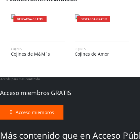
DESCARGA GRATIS!
DESCARGA GRATIS!
COJINES
COJINES
C
Cojines de M&M´s
Cojines de Amor
Accede para más contenido
Acceso miembros GRATIS
Acceso miembros
Más contenido que en Acceso Públ