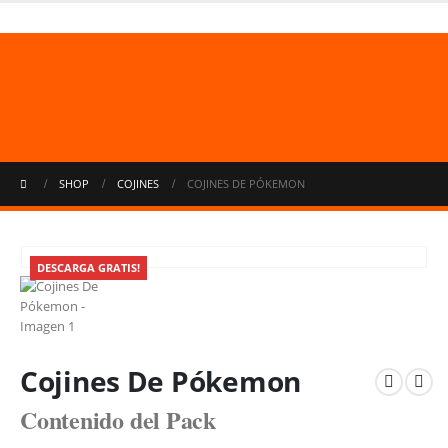
Usuarios no registrados.
Uso limitado
50 archivos ó 500 mb
cada 24 hrs.
SHOP
COJINES
COJINES DE PÓKEMON
DESCARGA GRATIS!
Cojines De Pókemon
Contenido del Pack