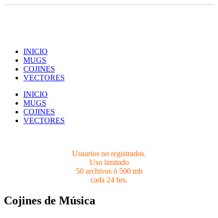
Usuarios no registrados.
Limites 50 archivos ó 500 mb cada 24 hrs.
INICIO
MUGS
COJINES
VECTORES
INICIO
MUGS
COJINES
VECTORES
Usuarios no registrados.
Uso limitado
50 archivos ó 500 mb
cada 24 hrs.
Cojines de Música