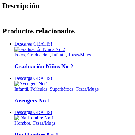
Descripción
Productos relacionados
Descarga GRATIS!
Fotos
,
Graduación
,
Infantil
,
Tazas/Mugs
Graduación Niños No 2
Descarga GRATIS!
Infantil
,
Películas
,
Superhéroes
,
Tazas/Mugs
Avengers No 1
Descarga GRATIS!
Hombre
,
Tazas/Mugs
Día Hombre No 1