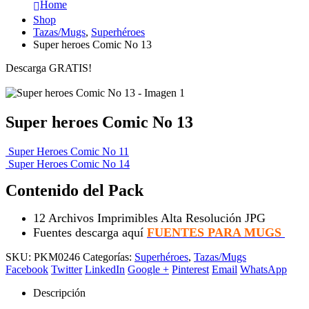
Home
Shop
Tazas/Mugs
,
Superhéroes
Super heroes Comic No 13
Descarga GRATIS!
Super heroes Comic No 13
Super Heroes Comic No 11
Super Heroes Comic No 14
Contenido del Pack
12 Archivos Imprimibles Alta Resolución JPG
Fuentes descarga aquí
FUENTES PARA MUGS
SKU:
PKM0246
Categorías:
Superhéroes
,
Tazas/Mugs
Facebook
Twitter
LinkedIn
Google +
Pinterest
Email
WhatsApp
Descripción