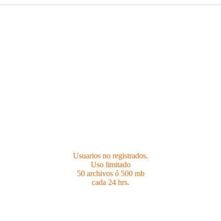
Usuarios no registrados.
Limites 50 archivos ó 500 mb cada 24 hrs.
Usuarios no registrados.
Uso limitado
50 archivos ó 500 mb
cada 24 hrs.