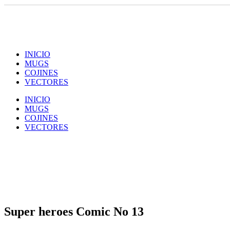
INICIO
MUGS
COJINES
VECTORES
INICIO
MUGS
COJINES
VECTORES
Super heroes Comic No 13