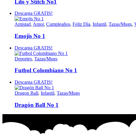
Lilo y Stitch No1
Descarga GRATIS!
Amistad
,
Amor
,
Cumpleaños
,
Feliz Día
,
Infantil
,
Tazas/Mugs
,
Emojis No 1
Descarga GRATIS!
Deportes
,
Tazas/Mugs
Futbol Colombiano No 1
Descarga GRATIS!
Dragon Ball
,
Infantil
,
Tazas/Mugs
Dragón Ball No 1