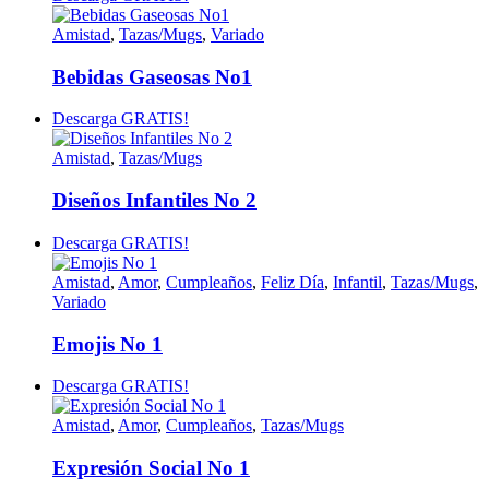
Amistad
,
Tazas/Mugs
,
Variado
Bebidas Gaseosas No1
Descarga GRATIS!
Amistad
,
Tazas/Mugs
Diseños Infantiles No 2
Descarga GRATIS!
Amistad
,
Amor
,
Cumpleaños
,
Feliz Día
,
Infantil
,
Tazas/Mugs
,
Variado
Emojis No 1
Descarga GRATIS!
Amistad
,
Amor
,
Cumpleaños
,
Tazas/Mugs
Expresión Social No 1