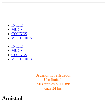
Usuarios no registrados.
Limites 50 archivos ó 500 mb cada 24 hrs.
INICIO
MUGS
COJINES
VECTORES
INICIO
MUGS
COJINES
VECTORES
Usuarios no registrados.
Uso limitado
50 archivos ó 500 mb
cada 24 hrs.
Amistad