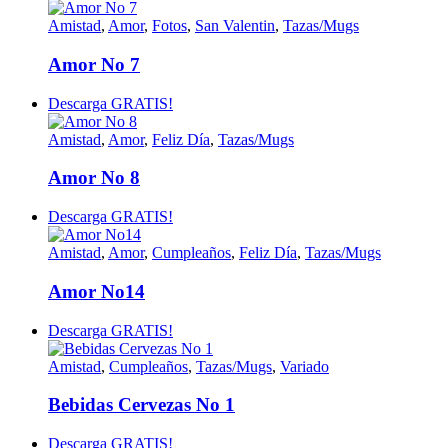
Amistad
,
Amor
,
Fotos
,
San Valentin
,
Tazas/Mugs
Amor No 7
Descarga GRATIS!
Amistad
,
Amor
,
Feliz Día
,
Tazas/Mugs
Amor No 8
Descarga GRATIS!
Amistad
,
Amor
,
Cumpleaños
,
Feliz Día
,
Tazas/Mugs
Amor No14
Descarga GRATIS!
Amistad
,
Cumpleaños
,
Tazas/Mugs
,
Variado
Bebidas Cervezas No 1
Descarga GRATIS!