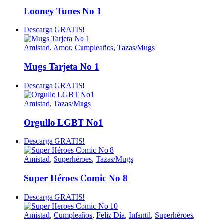
Looney Tunes No 1
Descarga GRATIS!
Amistad
,
Amor
,
Cumpleaños
,
Tazas/Mugs
Mugs Tarjeta No 1
Descarga GRATIS!
Amistad
,
Tazas/Mugs
Orgullo LGBT No1
Descarga GRATIS!
Amistad
,
Superhéroes
,
Tazas/Mugs
Super Héroes Comic No 8
Descarga GRATIS!
Amistad
,
Cumpleaños
,
Feliz Día
,
Infantil
,
Superhéroes
,