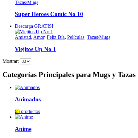
Tazas/Mugs
Super Heroes Comic No 10
Descarga GRATIS!
Amistad
,
Amor
,
Feliz Día
,
Películas
,
Tazas/Mugs
Viejitos Up No 1
Mostrar:
Categorías Principales para Mugs y Tazas
Animados
65
productos
Anime