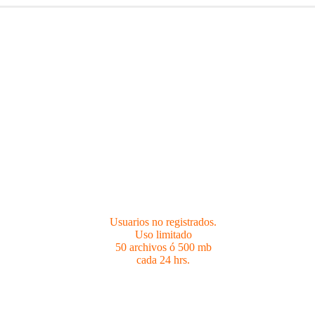
Usuarios no registrados.
Limites 50 archivos ó 500 mb cada 24 hrs.
Usuarios no registrados.
Uso limitado
50 archivos ó 500 mb
cada 24 hrs.