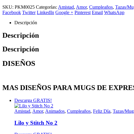
SKU:
PKM0025
Categorías:
Amistad
,
Amor
,
Cumpleaños
,
Tazas/Mu
Facebook
Twitter
LinkedIn
Google +
Pinterest
Email
WhatsApp
Descripción
Descripción
Descripción
DISEÑOS
MAS DISEÑOS PARA MUGS DE EXPRE
Descarga GRATIS!
Amistad
,
Amor
,
Animados
,
Cumpleaños
,
Feliz Día
,
Tazas/Mug
Lilo y Stitch No 2