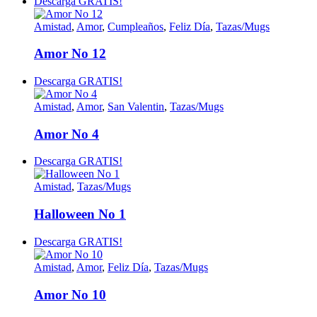
Descarga GRATIS!
Amistad
,
Amor
,
Cumpleaños
,
Feliz Día
,
Tazas/Mugs
Amor No 12
Descarga GRATIS!
Amistad
,
Amor
,
San Valentin
,
Tazas/Mugs
Amor No 4
Descarga GRATIS!
Amistad
,
Tazas/Mugs
Halloween No 1
Descarga GRATIS!
Amistad
,
Amor
,
Feliz Día
,
Tazas/Mugs
Amor No 10