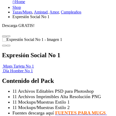
Home
Shop
Tazas/Mugs
,
Amistad
,
Amor
,
Cumpleaños
Expresión Social No 1
Descarga GRATIS!
Expresión Social No 1
Mugs Tarjeta No 1
Día Hombre No 1
Contenido del Pack
11 Archivos Editables PSD para Photoshop
11 Archivos Imprimibles Alta Resolución PNG
11 Mockups/Muestras Estilo 1
11 Mockups/Muestras Estilo 2
Fuentes descarga aquí
FUENTES PARA MUGS