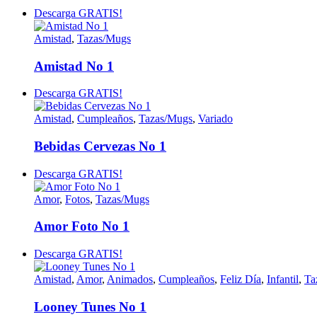
Descarga GRATIS!
Amistad
,
Tazas/Mugs
Amistad No 1
Descarga GRATIS!
Amistad
,
Cumpleaños
,
Tazas/Mugs
,
Variado
Bebidas Cervezas No 1
Descarga GRATIS!
Amor
,
Fotos
,
Tazas/Mugs
Amor Foto No 1
Descarga GRATIS!
Amistad
,
Amor
,
Animados
,
Cumpleaños
,
Feliz Día
,
Infantil
,
Ta
Looney Tunes No 1