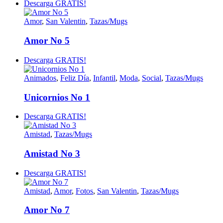
Descarga GRATIS!
Amor
,
San Valentin
,
Tazas/Mugs
Amor No 5
Descarga GRATIS!
Animados
,
Feliz Día
,
Infantil
,
Moda
,
Social
,
Tazas/Mugs
Unicornios No 1
Descarga GRATIS!
Amistad
,
Tazas/Mugs
Amistad No 3
Descarga GRATIS!
Amistad
,
Amor
,
Fotos
,
San Valentin
,
Tazas/Mugs
Amor No 7