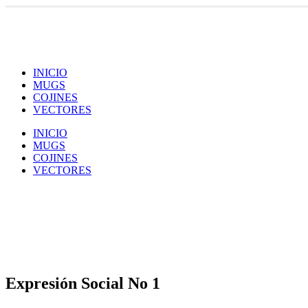
INICIO
MUGS
COJINES
VECTORES
INICIO
MUGS
COJINES
VECTORES
Expresión Social No 1