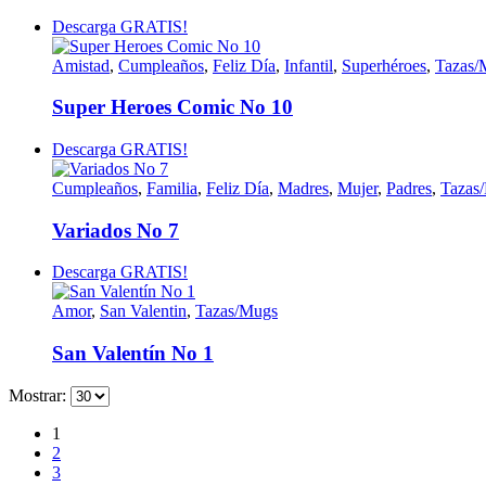
Descarga GRATIS!
Amistad
,
Cumpleaños
,
Feliz Día
,
Infantil
,
Superhéroes
,
Tazas/
Super Heroes Comic No 10
Descarga GRATIS!
Cumpleaños
,
Familia
,
Feliz Día
,
Madres
,
Mujer
,
Padres
,
Tazas
Variados No 7
Descarga GRATIS!
Amor
,
San Valentin
,
Tazas/Mugs
San Valentín No 1
Mostrar:
1
2
3