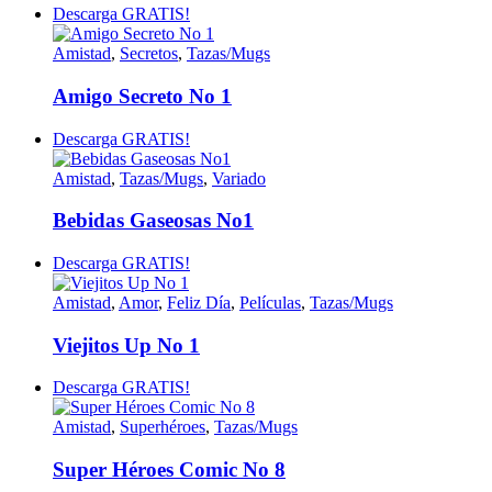
Descarga GRATIS!
Amistad
,
Secretos
,
Tazas/Mugs
Amigo Secreto No 1
Descarga GRATIS!
Amistad
,
Tazas/Mugs
,
Variado
Bebidas Gaseosas No1
Descarga GRATIS!
Amistad
,
Amor
,
Feliz Día
,
Películas
,
Tazas/Mugs
Viejitos Up No 1
Descarga GRATIS!
Amistad
,
Superhéroes
,
Tazas/Mugs
Super Héroes Comic No 8