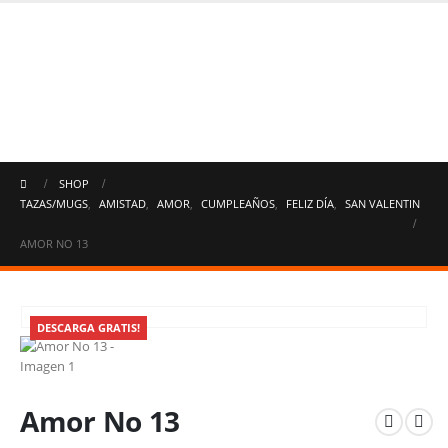
SHOP
TAZAS/MUGS
,
AMISTAD
,
AMOR
,
CUMPLEAÑOS
,
FELIZ DÍA
,
SAN VALENTIN
AMOR NO 13
DESCARGA GRATIS!
Amor No 13