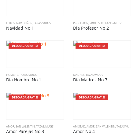
FOTOS
,
NAVIDEÑOS
,
TAZAS/MUGS
PROFESION
,
PROFESOR
,
TAZAS/MUGS
Navidad No 1
Dia Profesor No 2
DESCARGA GRATIS!
DESCARGA GRATIS!
HOMBRE
,
TAZAS/MUGS
MADRES
,
TAZAS/MUGS
Día Hombre No 1
Día Madres No 7
DESCARGA GRATIS!
DESCARGA GRATIS!
AMOR
,
SAN VALENTIN
,
TAZAS/MUGS
AMISTAD
,
AMOR
,
SAN VALENTIN
,
TAZAS/MUGS
Amor Parejas No 3
Amor No 4