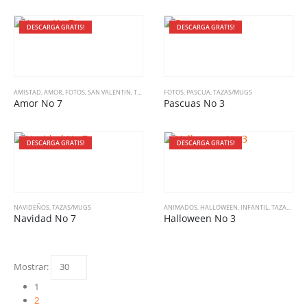
DESCARGA GRATIS!
DESCARGA GRATIS!
AMISTAD
,
AMOR
,
FOTOS
,
SAN VALENTIN
,
TAZAS/MUGS
FOTOS
,
PASCUA
,
TAZAS/MUGS
Amor No 7
Pascuas No 3
DESCARGA GRATIS!
DESCARGA GRATIS!
NAVIDEÑOS
,
TAZAS/MUGS
ANIMADOS
,
HALLOWEEN
,
INFANTIL
,
TAZAS/MUGS
Navidad No 7
Halloween No 3
Mostrar:
1
2