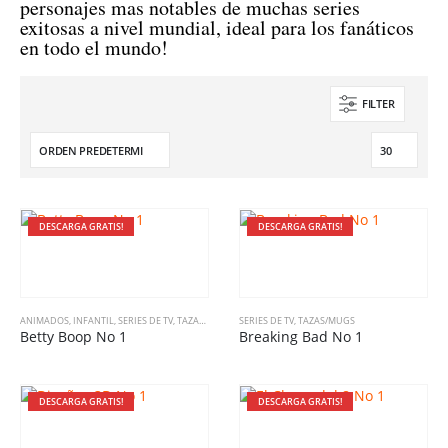
personajes mas notables de muchas series
exitosas a nivel mundial, ideal para los fanáticos
en todo el mundo!
FILTER
DESCARGA GRATIS!
DESCARGA GRATIS!
ANIMADOS
,
INFANTIL
,
SERIES DE TV
,
TAZAS/MUGS
,
VINTAGE
SERIES DE TV
,
TAZAS/MUGS
Betty Boop No 1
Breaking Bad No 1
DESCARGA GRATIS!
DESCARGA GRATIS!