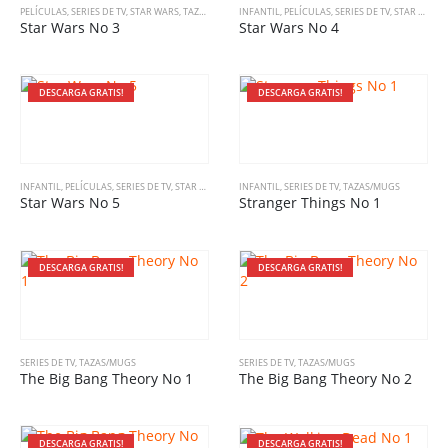
PELÍCULAS
,
SERIES DE TV
,
STAR WARS
,
TAZAS/MUGS
INFANTIL
,
PELÍCULAS
,
SERIES DE TV
,
STAR WARS
,
Star Wars No 3
Star Wars No 4
DESCARGA GRATIS!
DESCARGA GRATIS!
INFANTIL
,
PELÍCULAS
,
SERIES DE TV
,
STAR WARS
,
TAZAS/MUGS
INFANTIL
,
SERIES DE TV
,
TAZAS/MUGS
Star Wars No 5
Stranger Things No 1
DESCARGA GRATIS!
DESCARGA GRATIS!
SERIES DE TV
,
TAZAS/MUGS
SERIES DE TV
,
TAZAS/MUGS
The Big Bang Theory No 1
The Big Bang Theory No 2
DESCARGA GRATIS!
DESCARGA GRATIS!