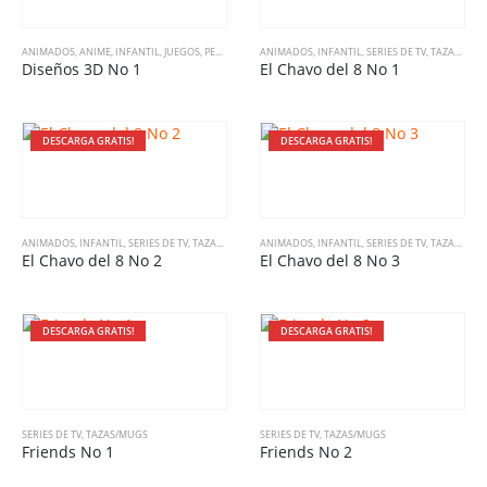
ANIMADOS
,
ANIME
,
INFANTIL
,
JUEGOS
,
PELÍCULAS
,
SERIES DE TV
ANIMADOS
,
INFANTIL
,
TAZAS/MUGS
,
SERIES DE TV
,
VARIADO
,
TAZAS/MUGS
Diseños 3D No 1
El Chavo del 8 No 1
DESCARGA GRATIS!
DESCARGA GRATIS!
ANIMADOS
,
INFANTIL
,
SERIES DE TV
,
TAZAS/MUGS
ANIMADOS
,
INFANTIL
,
SERIES DE TV
,
TAZAS/MUGS
El Chavo del 8 No 2
El Chavo del 8 No 3
DESCARGA GRATIS!
DESCARGA GRATIS!
SERIES DE TV
,
TAZAS/MUGS
SERIES DE TV
,
TAZAS/MUGS
Friends No 1
Friends No 2