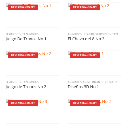
DESCARGA GRATIS!
DESCARGA GRATIS!
SERIES DE TV
,
TAZAS/MUGS
ANIMADOS
,
INFANTIL
,
SERIES DE TV
,
TAZAS/MUGS
Juego De Tronos No 1
El Chavo del 8 No 2
DESCARGA GRATIS!
DESCARGA GRATIS!
SERIES DE TV
,
TAZAS/MUGS
ANIMADOS
,
ANIME
,
INFANTIL
,
JUEGOS
,
PELÍCULAS
Juego de Tronos No 2
Diseños 3D No 1
DESCARGA GRATIS!
DESCARGA GRATIS!