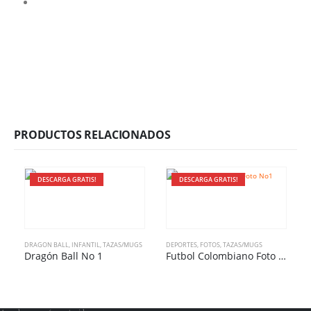
PRODUCTOS RELACIONADOS
DESCARGA GRATIS!
DESCARGA GRATIS!
DRAGON BALL
,
INFANTIL
,
TAZAS/MUGS
DEPORTES
,
FOTOS
,
TAZAS/MUGS
Dragón Ball No 1
Futbol Colombiano Foto No1