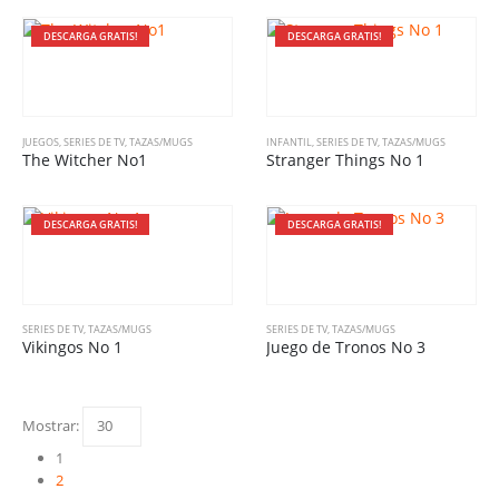
DESCARGA GRATIS!
DESCARGA GRATIS!
JUEGOS
,
SERIES DE TV
,
TAZAS/MUGS
INFANTIL
,
SERIES DE TV
,
TAZAS/MUGS
The Witcher No1
Stranger Things No 1
DESCARGA GRATIS!
DESCARGA GRATIS!
SERIES DE TV
,
TAZAS/MUGS
SERIES DE TV
,
TAZAS/MUGS
Vikingos No 1
Juego de Tronos No 3
Mostrar:
1
2