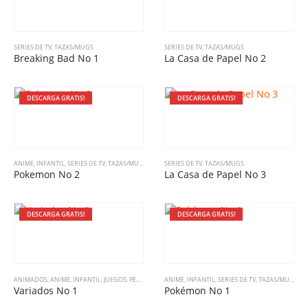
SERIES DE TV
,
TAZAS/MUGS
SERIES DE TV
,
TAZAS/MUGS
Breaking Bad No 1
La Casa de Papel No 2
DESCARGA GRATIS!
DESCARGA GRATIS!
ANIME
,
INFANTIL
,
SERIES DE TV
,
TAZAS/MUGS
SERIES DE TV
,
TAZAS/MUGS
Pokemon No 2
La Casa de Papel No 3
DESCARGA GRATIS!
DESCARGA GRATIS!
ANIMADOS
,
ANIME
,
INFANTIL
,
JUEGOS
,
PELÍCULAS
,
SERIES DE TV
ANIME
,
INFANTIL
,
TAZAS/MUGS
,
SERIES DE TV
,
VARIADO
,
TAZAS/MUGS
Variados No 1
Pokémon No 1