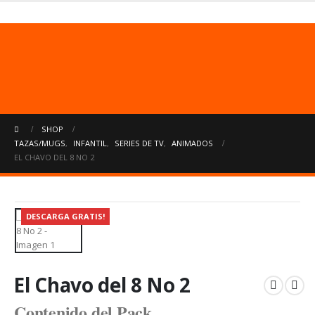
Usuarios no registrados.
Uso limitado
50 archivos ó 500 mb
cada 24 hrs.
SHOP
TAZAS/MUGS
,
INFANTIL
,
SERIES DE TV
,
ANIMADOS
EL CHAVO DEL 8 NO 2
DESCARGA GRATIS!
El Chavo del 8 No 2
Contenido del Pack