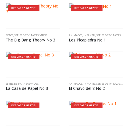
DESCARGA GRATIS!
DESCARGA GRATIS!
FOTOS
,
SERIES DE TV
,
TAZAS/MUGS
ANIMADOS
,
INFANTIL
,
SERIES DE TV
,
TAZAS/MUGS
The Big Bang Theory No 3
Los Picapiedra No 1
DESCARGA GRATIS!
DESCARGA GRATIS!
SERIES DE TV
,
TAZAS/MUGS
ANIMADOS
,
INFANTIL
,
SERIES DE TV
,
TAZAS/MUGS
La Casa de Papel No 3
El Chavo del 8 No 2
DESCARGA GRATIS!
DESCARGA GRATIS!