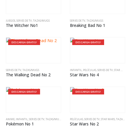
JUEGOS
,
SERIES DE TV
,
TAZAS/MUGS
SERIES DE TV
,
TAZAS/MUGS
The Witcher No1
Breaking Bad No 1
DESCARGA GRATIS!
DESCARGA GRATIS!
SERIES DE TV
,
TAZAS/MUGS
INFANTIL
,
PELÍCULAS
,
SERIES DE TV
,
STAR WARS
,
T
The Walking Dead No 2
Star Wars No 4
DESCARGA GRATIS!
DESCARGA GRATIS!
ANIME
,
INFANTIL
,
SERIES DE TV
,
TAZAS/MUGS
PELÍCULAS
,
SERIES DE TV
,
STAR WARS
,
TAZAS/MUGS
Pokémon No 1
Star Wars No 2