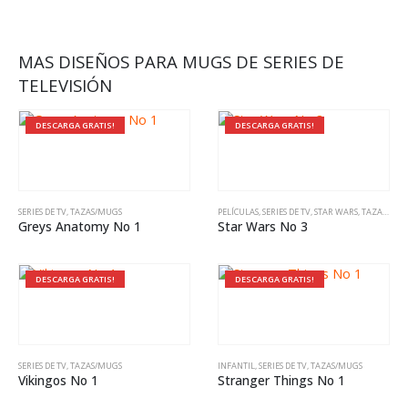
MAS DISEÑOS PARA MUGS DE SERIES DE
TELEVISIÓN
DESCARGA GRATIS!
DESCARGA GRATIS!
SERIES DE TV
,
TAZAS/MUGS
PELÍCULAS
,
SERIES DE TV
,
STAR WARS
,
TAZAS/MUGS
Greys Anatomy No 1
Star Wars No 3
DESCARGA GRATIS!
DESCARGA GRATIS!
SERIES DE TV
,
TAZAS/MUGS
INFANTIL
,
SERIES DE TV
,
TAZAS/MUGS
Vikingos No 1
Stranger Things No 1