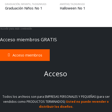
GRADUACIÓN
,
INFANTIL
,
TAZAS/MUGS
AMISTAD
,
TAZAS/MUGS
Graduación Niños No 1
Halloween No 1
Accede para más contenido
Acceso miembros GRATIS
Acceso miembros
A
c
c
e
s
o
Todos los archivos son para EMPRESAS PERSONALES Y PEQUEÑAS (para ser
vendidos como PRODUCTOS TERMINADOS)
Usted no puede revender o
distribuir los diseños.