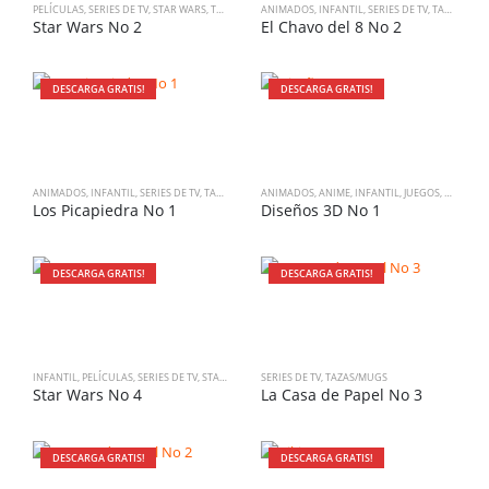
PELÍCULAS
,
SERIES DE TV
,
STAR WARS
,
TAZAS/MUGS
ANIMADOS
,
INFANTIL
,
SERIES DE TV
,
TAZAS/MUGS
Star Wars No 2
El Chavo del 8 No 2
DESCARGA GRATIS!
DESCARGA GRATIS!
ANIMADOS
,
INFANTIL
,
SERIES DE TV
,
TAZAS/MUGS
ANIMADOS
,
ANIME
,
INFANTIL
,
JUEGOS
,
PELÍCUL
Los Picapiedra No 1
Diseños 3D No 1
DESCARGA GRATIS!
DESCARGA GRATIS!
INFANTIL
,
PELÍCULAS
,
SERIES DE TV
,
STAR WARS
,
TAZAS/MUGS
SERIES DE TV
,
TAZAS/MUGS
Star Wars No 4
La Casa de Papel No 3
DESCARGA GRATIS!
DESCARGA GRATIS!