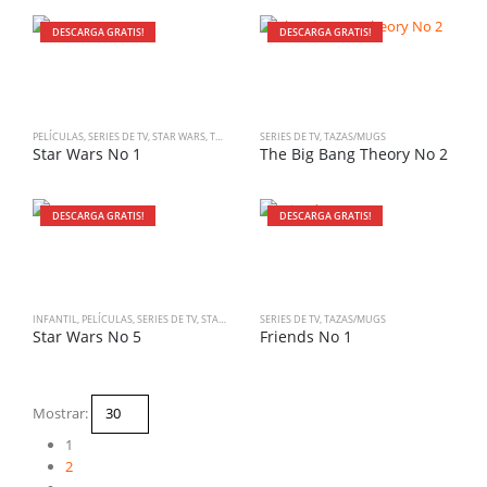
DESCARGA GRATIS!
DESCARGA GRATIS!
PELÍCULAS
,
SERIES DE TV
,
STAR WARS
,
TAZAS/MUGS
SERIES DE TV
,
TAZAS/MUGS
Star Wars No 1
The Big Bang Theory No 2
DESCARGA GRATIS!
DESCARGA GRATIS!
INFANTIL
,
PELÍCULAS
,
SERIES DE TV
,
STAR WARS
,
TAZAS/MUGS
SERIES DE TV
,
TAZAS/MUGS
Star Wars No 5
Friends No 1
Mostrar:
1
2