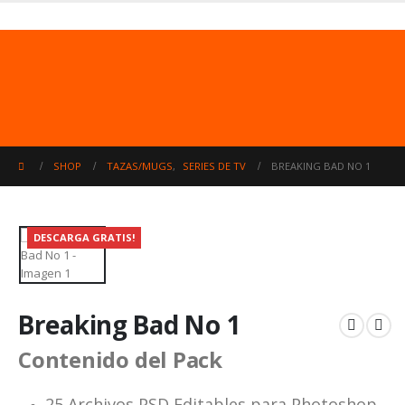
Usuarios no registrados.
Uso limitado
50 archivos ó 500 mb
cada 24 hrs.
SHOP
TAZAS/MUGS
,
SERIES DE TV
BREAKING BAD NO 1
DESCARGA GRATIS!
Breaking Bad No 1
Contenido del Pack
25 Archivos PSD Editables para Photoshop