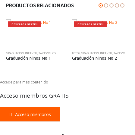
PRODUCTOS RELACIONADOS
DESCARGA GRATIS!
DESCARGA GRATIS!
GRADUACIÓN
,
INFANTIL
,
TAZAS/MUGS
FOTOS
,
GRADUACIÓN
,
INFANTIL
,
TAZAS/MUGS
Graduación Niños No 1
Graduación Niños No 2
Accede para más contenido
Acceso miembros GRATIS
Acceso miembros