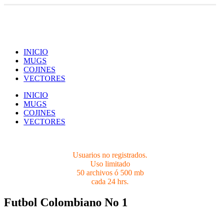
Usuarios no registrados.
Limites 50 archivos ó 500 mb cada 24 hrs.
INICIO
MUGS
COJINES
VECTORES
INICIO
MUGS
COJINES
VECTORES
Usuarios no registrados.
Uso limitado
50 archivos ó 500 mb
cada 24 hrs.
Futbol Colombiano No 1