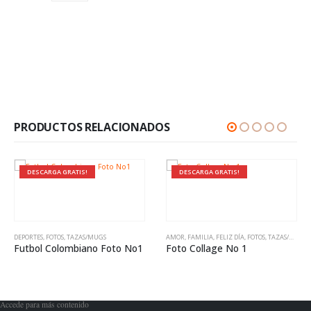
PRODUCTOS RELACIONADOS
DESCARGA GRATIS!
DESCARGA GRATIS!
DEPORTES
,
FOTOS
,
TAZAS/MUGS
AMOR
,
FAMILIA
,
FELIZ DÍA
,
FOTOS
,
TAZAS/MUGS
Futbol Colombiano Foto No1
Foto Collage No 1
Accede para más contenido