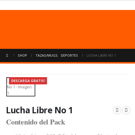
Usuarios no registrados.
Uso limitado
50 archivos ó 500 mb
cada 24 hrs.
SHOP
TAZAS/MUGS
,
DEPORTES
LUCHA LIBRE NO 1
DESCARGA GRATIS!
Lucha Libre No 1
Contenido del Pack