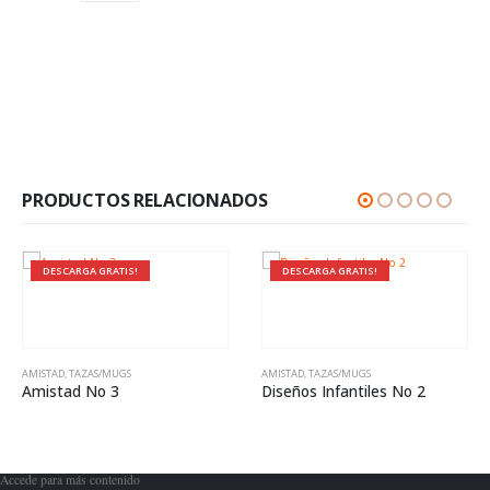
PRODUCTOS RELACIONADOS
DESCARGA GRATIS!
DESCARGA GRATIS!
AMISTAD
,
TAZAS/MUGS
AMISTAD
,
TAZAS/MUGS
Amistad No 3
Diseños Infantiles No 2
Accede para más contenido