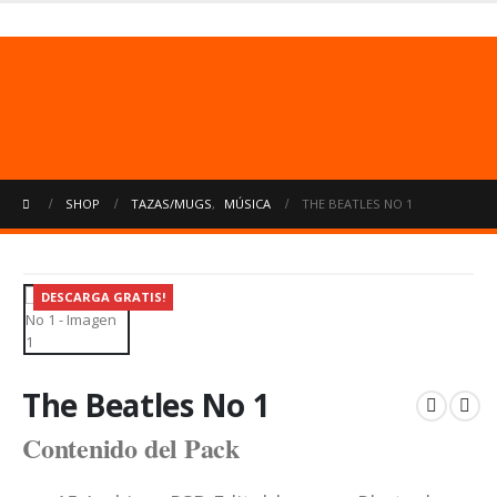
Usuarios no registrados.
Uso limitado
50 archivos ó 500 mb
cada 24 hrs.
SHOP
TAZAS/MUGS
,
MÚSICA
THE BEATLES NO 1
DESCARGA GRATIS!
The Beatles No 1
Contenido del Pack