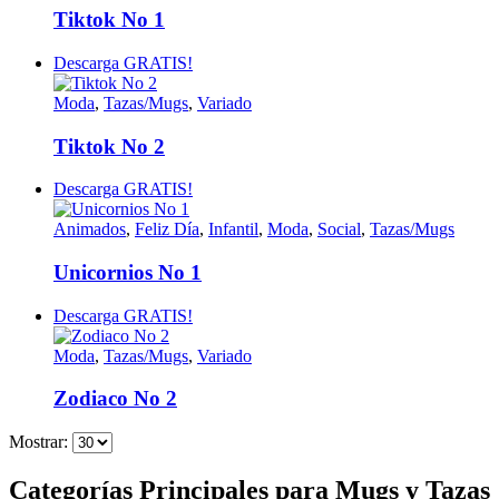
Tiktok No 1
Descarga GRATIS!
Moda
,
Tazas/Mugs
,
Variado
Tiktok No 2
Descarga GRATIS!
Animados
,
Feliz Día
,
Infantil
,
Moda
,
Social
,
Tazas/Mugs
Unicornios No 1
Descarga GRATIS!
Moda
,
Tazas/Mugs
,
Variado
Zodiaco No 2
Mostrar:
Categorías Principales para Mugs y Tazas