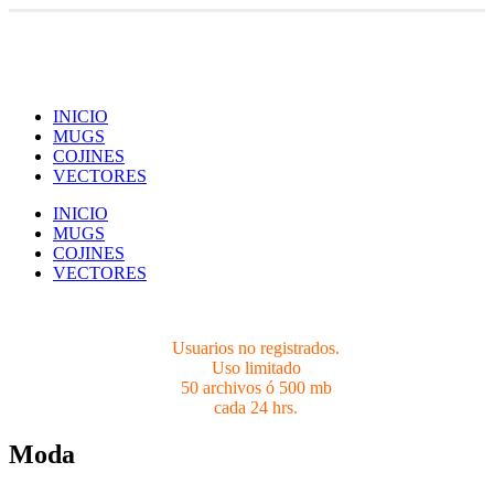
Usuarios no registrados.
Limites 50 archivos ó 500 mb cada 24 hrs.
INICIO
MUGS
COJINES
VECTORES
INICIO
MUGS
COJINES
VECTORES
Usuarios no registrados.
Uso limitado
50 archivos ó 500 mb
cada 24 hrs.
Moda