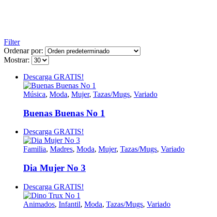
Filter
Ordenar por:
Mostrar:
Descarga GRATIS!
Música
,
Moda
,
Mujer
,
Tazas/Mugs
,
Variado
Buenas Buenas No 1
Descarga GRATIS!
Familia
,
Madres
,
Moda
,
Mujer
,
Tazas/Mugs
,
Variado
Dia Mujer No 3
Descarga GRATIS!
Animados
,
Infantil
,
Moda
,
Tazas/Mugs
,
Variado