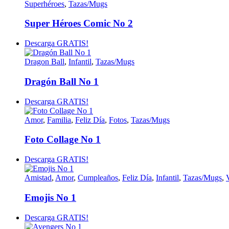
Superhéroes
,
Tazas/Mugs
Super Héroes Comic No 2
Descarga GRATIS!
Dragon Ball
,
Infantil
,
Tazas/Mugs
Dragón Ball No 1
Descarga GRATIS!
Amor
,
Familia
,
Feliz Día
,
Fotos
,
Tazas/Mugs
Foto Collage No 1
Descarga GRATIS!
Amistad
,
Amor
,
Cumpleaños
,
Feliz Día
,
Infantil
,
Tazas/Mugs
,
Emojis No 1
Descarga GRATIS!