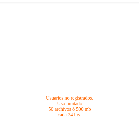
Usuarios no registrados.
Limites 50 archivos ó 500 mb cada 24 hrs.
Usuarios no registrados.
Uso limitado
50 archivos ó 500 mb
cada 24 hrs.