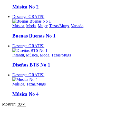
Música No 2
Descarga GRATIS!
Música
,
Moda
,
Mujer
,
Tazas/Mugs
,
Variado
Buenas Buenas No 1
Descarga GRATIS!
Infantil
,
Música
,
Moda
,
Tazas/Mugs
Diseños BTS No 1
Descarga GRATIS!
Música
,
Tazas/Mugs
Música No 4
Mostrar: