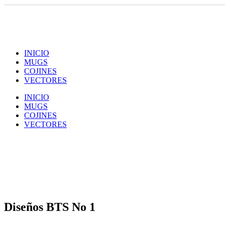
INICIO
MUGS
COJINES
VECTORES
INICIO
MUGS
COJINES
VECTORES
Diseños BTS No 1