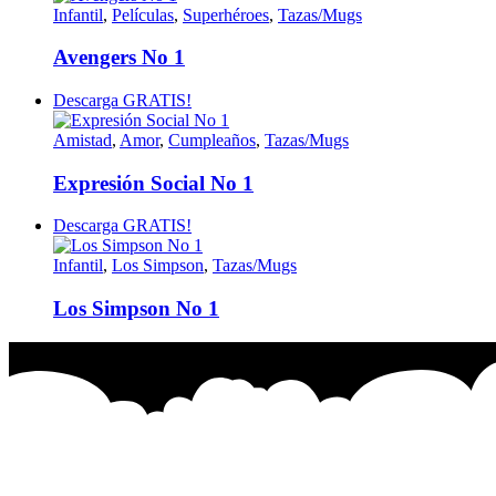
Infantil
,
Películas
,
Superhéroes
,
Tazas/Mugs
Avengers No 1
Descarga GRATIS!
Amistad
,
Amor
,
Cumpleaños
,
Tazas/Mugs
Expresión Social No 1
Descarga GRATIS!
Infantil
,
Los Simpson
,
Tazas/Mugs
Los Simpson No 1