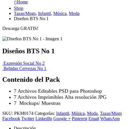
Home
Shop
Tazas/Mugs
,
Infantil
,
Música
,
Moda
Diseños BTS No 1
Descarga GRATIS!
Diseños BTS No 1
Expresión Social No 2
Bebidas Cervezas No 1
Contenido del Pack
7 Archivos Editables PSD para Photoshop
7 Archivos Imprimibles Alta resolución JPG
7 Mockups/ Muestras
SKU:
PKM0174
Categorías:
Infantil
,
Música
,
Moda
,
Tazas/Mugs
Facebook
Twitter
LinkedIn
Google +
Pinterest
Email
WhatsApp
Descripción