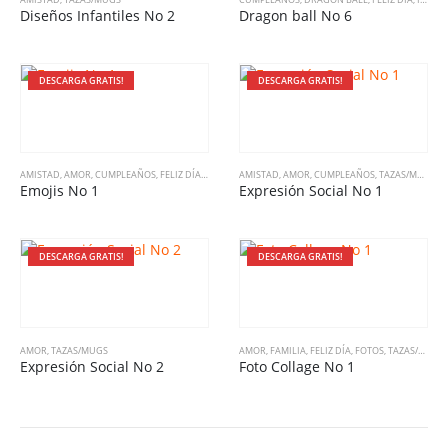
Diseños Infantiles No 2
Dragon ball No 6
DESCARGA GRATIS!
DESCARGA GRATIS!
AMISTAD
,
AMOR
,
CUMPLEAÑOS
,
FELIZ DÍA
,
INFANTIL
AMISTAD
,
TAZAS/MUGS
,
AMOR
,
,
VARIADO
CUMPLEAÑOS
,
TAZAS/MUGS
Emojis No 1
Expresión Social No 1
DESCARGA GRATIS!
DESCARGA GRATIS!
AMOR
,
TAZAS/MUGS
AMOR
,
FAMILIA
,
FELIZ DÍA
,
FOTOS
,
TAZAS/MUGS
Expresión Social No 2
Foto Collage No 1