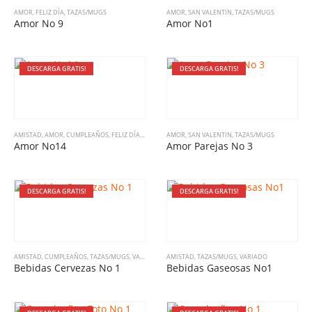
AMOR
,
FELIZ DÍA
,
TAZAS/MUGS
AMOR
,
SAN VALENTIN
,
TAZAS/MUGS
Amor No 9
Amor No1
DESCARGA GRATIS!
DESCARGA GRATIS!
AMISTAD
,
AMOR
,
CUMPLEAÑOS
,
FELIZ DÍA
,
TAZAS/MUGS
AMOR
,
SAN VALENTIN
,
TAZAS/MUGS
Amor No14
Amor Parejas No 3
DESCARGA GRATIS!
DESCARGA GRATIS!
AMISTAD
,
CUMPLEAÑOS
,
TAZAS/MUGS
,
VARIADO
AMISTAD
,
TAZAS/MUGS
,
VARIADO
Bebidas Cervezas No 1
Bebidas Gaseosas No1