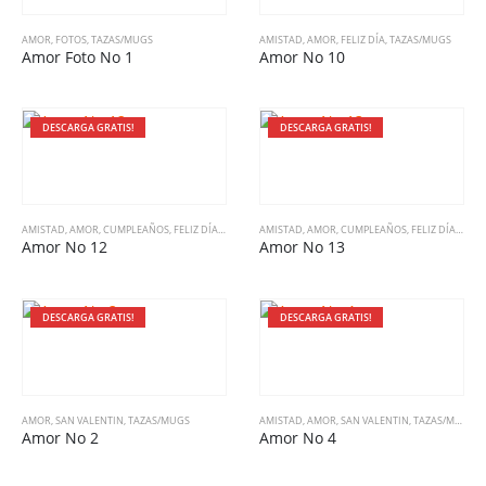
AMOR
,
FOTOS
,
TAZAS/MUGS
AMISTAD
,
AMOR
,
FELIZ DÍA
,
TAZAS/MUGS
Amor Foto No 1
Amor No 10
DESCARGA GRATIS!
DESCARGA GRATIS!
AMISTAD
,
AMOR
,
CUMPLEAÑOS
,
FELIZ DÍA
,
TAZAS/MUGS
AMISTAD
,
AMOR
,
CUMPLEAÑOS
,
FELIZ DÍA
,
SAN 
Amor No 12
Amor No 13
DESCARGA GRATIS!
DESCARGA GRATIS!
AMOR
,
SAN VALENTIN
,
TAZAS/MUGS
AMISTAD
,
AMOR
,
SAN VALENTIN
,
TAZAS/MUGS
Amor No 2
Amor No 4