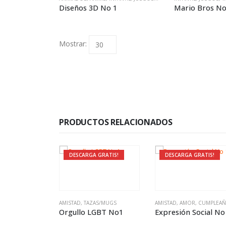
Diseños 3D No 1
Mario Bros No
Mostrar:
PRODUCTOS RELACIONADOS
 GRATIS!
DESCARGA GRATIS!
DESCARGA GRATIS!
VINTAGE
AMISTAD
,
TAZAS/MUGS
AMISTAD
,
AMOR
,
CUMPLEAÑ
age No 1
Orgullo LGBT No1
Expresión Social No