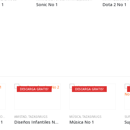
 1
Sonic No 1
Dota 2 No 1
DESCARGA GRATIS!
DESCARGA GRATIS!
OS
,
TAZAS/MUGS
AMISTAD
,
TAZAS/MUGS
MÚSICA
,
TAZAS/MUGS
SU
 1
Diseños Infantiles No 2
Música No 1