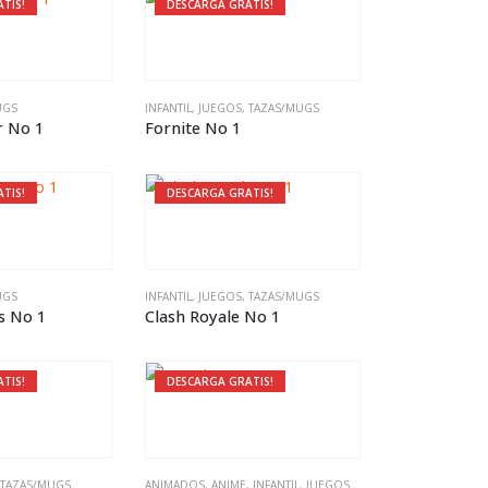
TIS!
DESCARGA GRATIS!
UGS
INFANTIL
,
JUEGOS
,
TAZAS/MUGS
r No 1
Fornite No 1
TIS!
DESCARGA GRATIS!
UGS
INFANTIL
,
JUEGOS
,
TAZAS/MUGS
s No 1
Clash Royale No 1
TIS!
DESCARGA GRATIS!
TAZAS/MUGS
ANIMADOS
,
ANIME
,
INFANTIL
,
JUEGOS
,
PELÍCULAS
,
SERIES DE T