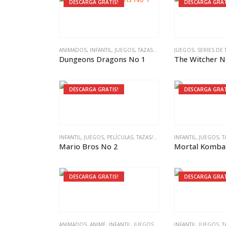
DESCARGA GRATIS!
DESCARGA GRAT
ANIMADOS
,
INFANTIL
,
JUEGOS
,
TAZAS/MUGS
,
VARIADO
JUEGOS
,
SERIES DE 
Dungeons Dragons No 1
The Witcher 
DESCARGA GRATIS!
DESCARGA GRAT
INFANTIL
,
JUEGOS
,
PELÍCULAS
,
TAZAS/MUGS
INFANTIL
,
JUEGOS
,
T
Mario Bros No 2
Mortal Komba
DESCARGA GRATIS!
DESCARGA GRAT
ANIMADOS
,
ANIME
,
INFANTIL
,
JUEGOS
,
PELÍCULAS
INFANTIL
,
SERIES DE TV
,
JUEGOS
,
,
T
T