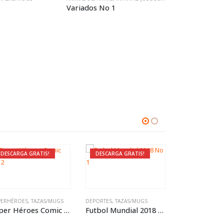
Variados No 1
DESCARGA GRATIS!
DESCARGA GRATIS!
DESCARGA G
PERHÉROES
,
TAZAS/MUGS
DEPORTES
,
TAZAS/MUGS
AMISTAD
,
TAZAS
Super Héroes Comic No 2
Futbol Mundial 2018 No 1
Amistad No