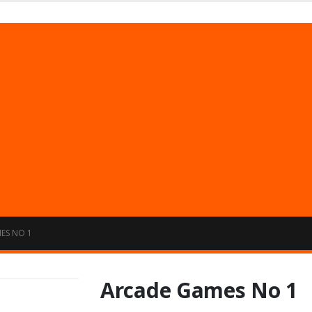
Usuarios no registrados.
Limites 50 archivos ó 500 mb cada 24 hrs.
ES NO 1
Arcade Games No 1