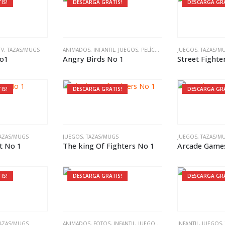
IS!
DESCARGA GRATIS!
DESCARGA GRA
TV
,
TAZAS/MUGS
ANIMADOS
,
INFANTIL
,
JUEGOS
,
PELÍCULAS
,
TAZAS/MUGS
JUEGOS
,
TAZAS/M
No1
Angry Birds No 1
Street Fighte
IS!
DESCARGA GRATIS!
DESCARGA GRA
AZAS/MUGS
JUEGOS
,
TAZAS/MUGS
JUEGOS
,
TAZAS/M
t No 1
The king Of Fighters No 1
Arcade Game
IS!
DESCARGA GRATIS!
DESCARGA GRA
AZAS/MUGS
AZAS/MUGS
,
VARIADO
ANIMADOS
,
FOTOS
,
INFANTIL
,
JUEGOS
,
TAZAS/MUGS
INFANTIL
,
JUEGOS
,