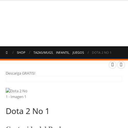
SHOP
TAZAS/MUGS
,
INFANTIL
,
JUEGOS
DOTA 2 NO 1
Descarga GRATIS!
Dota 2 No 1