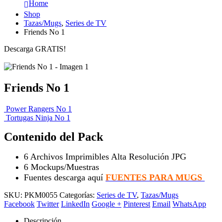
Home
Shop
Tazas/Mugs
,
Series de TV
Friends No 1
Descarga GRATIS!
Friends No 1
Power Rangers No 1
Tortugas Ninja No 1
Contenido del Pack
6 Archivos Imprimibles Alta Resolución JPG
6 Mockups/Muestras
Fuentes descarga aquí
FUENTES PARA MUGS
SKU:
PKM0055
Categorías:
Series de TV
,
Tazas/Mugs
Facebook
Twitter
LinkedIn
Google +
Pinterest
Email
WhatsApp
Descripción