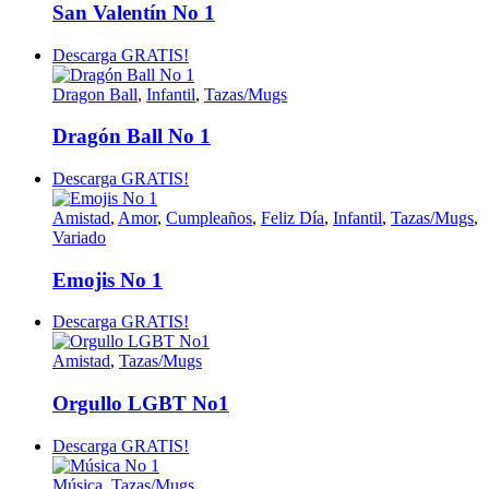
San Valentín No 1
Descarga GRATIS!
Dragon Ball
,
Infantil
,
Tazas/Mugs
Dragón Ball No 1
Descarga GRATIS!
Amistad
,
Amor
,
Cumpleaños
,
Feliz Día
,
Infantil
,
Tazas/Mugs
,
Variado
Emojis No 1
Descarga GRATIS!
Amistad
,
Tazas/Mugs
Orgullo LGBT No1
Descarga GRATIS!
Música
,
Tazas/Mugs