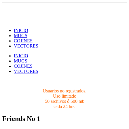
Usuarios no registrados.
Limites 50 archivos ó 500 mb cada 24 hrs.
INICIO
MUGS
COJINES
VECTORES
INICIO
MUGS
COJINES
VECTORES
Usuarios no registrados.
Uso limitado
50 archivos ó 500 mb
cada 24 hrs.
Friends No 1