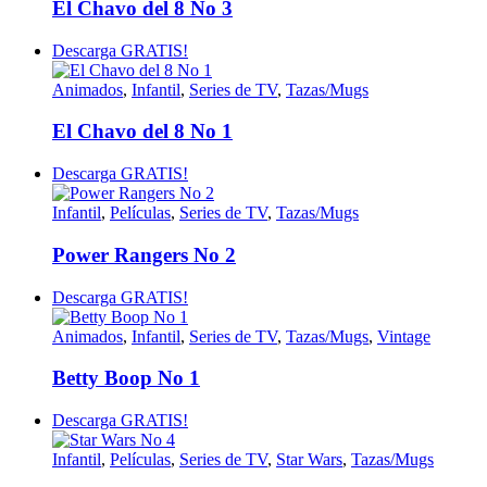
El Chavo del 8 No 3
Descarga GRATIS!
Animados
,
Infantil
,
Series de TV
,
Tazas/Mugs
El Chavo del 8 No 1
Descarga GRATIS!
Infantil
,
Películas
,
Series de TV
,
Tazas/Mugs
Power Rangers No 2
Descarga GRATIS!
Animados
,
Infantil
,
Series de TV
,
Tazas/Mugs
,
Vintage
Betty Boop No 1
Descarga GRATIS!
Infantil
,
Películas
,
Series de TV
,
Star Wars
,
Tazas/Mugs