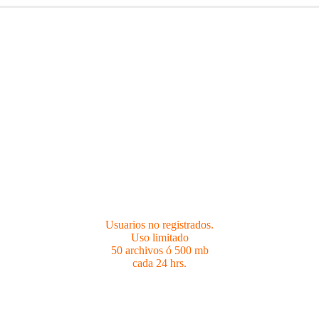
Usuarios no registrados.
Limites 50 archivos ó 500 mb cada 24 hrs.
Usuarios no registrados.
Uso limitado
50 archivos ó 500 mb
cada 24 hrs.