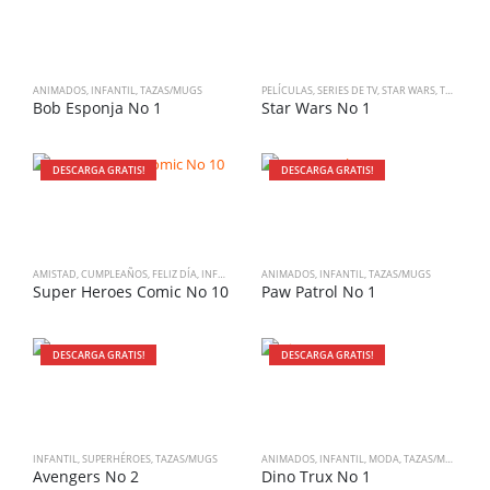
ANIMADOS
,
INFANTIL
,
TAZAS/MUGS
PELÍCULAS
,
SERIES DE TV
,
STAR WARS
,
TAZAS/MUGS
Bob Esponja No 1
Star Wars No 1
DESCARGA GRATIS!
DESCARGA GRATIS!
AMISTAD
,
CUMPLEAÑOS
,
FELIZ DÍA
,
INFANTIL
,
SUPERHÉROES
ANIMADOS
,
,
INFANTIL
TAZAS/MUGS
,
TAZAS/MUGS
Super Heroes Comic No 10
Paw Patrol No 1
DESCARGA GRATIS!
DESCARGA GRATIS!
INFANTIL
,
SUPERHÉROES
,
TAZAS/MUGS
ANIMADOS
,
INFANTIL
,
MODA
,
TAZAS/MUGS
,
VAR
Avengers No 2
Dino Trux No 1