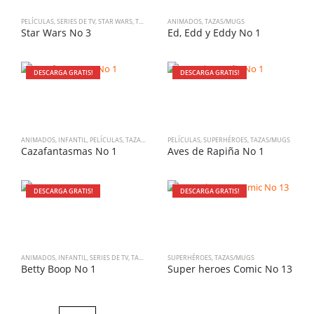
PELÍCULAS
,
SERIES DE TV
,
STAR WARS
,
TAZAS/MUGS
ANIMADOS
,
TAZAS/MUGS
Star Wars No 3
Ed, Edd y Eddy No 1
DESCARGA GRATIS!
DESCARGA GRATIS!
ANIMADOS
,
INFANTIL
,
PELÍCULAS
,
TAZAS/MUGS
,
PELÍCULAS
VARIADO
,
SUPERHÉROES
,
TAZAS/MUGS
Cazafantasmas No 1
Aves de Rapiña No 1
DESCARGA GRATIS!
DESCARGA GRATIS!
ANIMADOS
,
INFANTIL
,
SERIES DE TV
,
TAZAS/MUGS
SUPERHÉROES
,
VINTAGE
,
TAZAS/MUGS
Betty Boop No 1
Super heroes Comic No 13