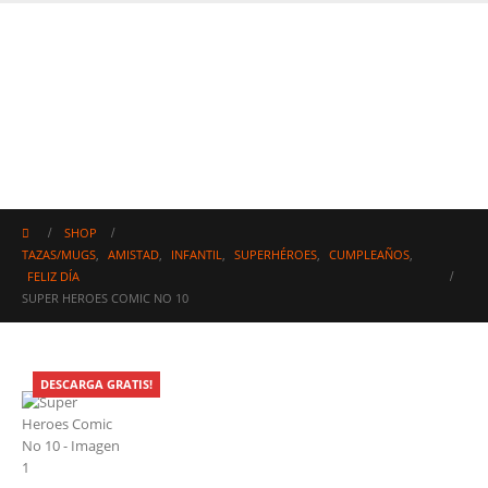
SHOP
TAZAS/MUGS
,
AMISTAD
,
INFANTIL
,
SUPERHÉROES
,
CUMPLEAÑOS
,
FELIZ DÍA
SUPER HEROES COMIC NO 10
DESCARGA GRATIS!