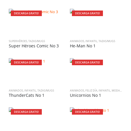
DESCARGA GRATIS!
DESCARGA GRATIS!
SUPERHÉROES
,
TAZAS/MUGS
ANIMADOS
,
INFANTIL
,
TAZAS/MUGS
Super Héroes Comic No 3
He-Man No 1
DESCARGA GRATIS!
DESCARGA GRATIS!
ANIMADOS
,
INFANTIL
,
TAZAS/MUGS
ANIMADOS
,
FELIZ DÍA
,
INFANTIL
,
MODA
,
SOCIAL
ThunderCats No 1
Unicornios No 1
DESCARGA GRATIS!
DESCARGA GRATIS!