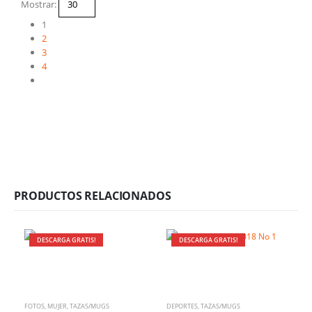
Mostrar:
1
2
3
4
PRODUCTOS RELACIONADOS
DESCARGA GRATIS!
DESCARGA GRATIS!
FOTOS
,
MUJER
,
TAZAS/MUGS
DEPORTES
,
TAZAS/MUGS