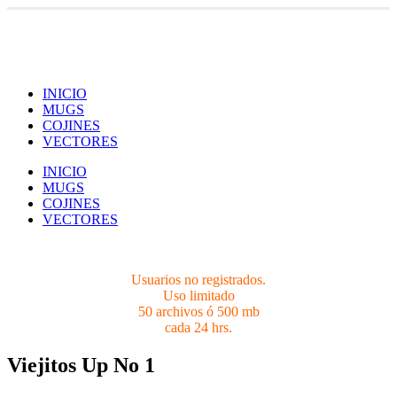
Usuarios no registrados.
Limites 50 archivos ó 500 mb cada 24 hrs.
INICIO
MUGS
COJINES
VECTORES
INICIO
MUGS
COJINES
VECTORES
Usuarios no registrados.
Uso limitado
50 archivos ó 500 mb
cada 24 hrs.
Viejitos Up No 1