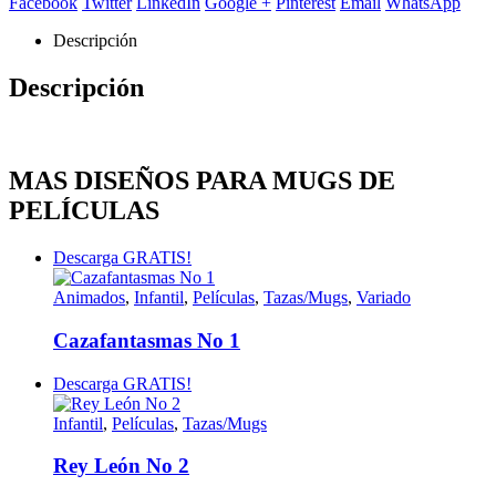
Facebook
Twitter
LinkedIn
Google +
Pinterest
Email
WhatsApp
Descripción
Descripción
MAS DISEÑOS PARA MUGS DE
PELÍCULAS
Descarga GRATIS!
Animados
,
Infantil
,
Películas
,
Tazas/Mugs
,
Variado
Cazafantasmas No 1
Descarga GRATIS!
Infantil
,
Películas
,
Tazas/Mugs
Rey León No 2