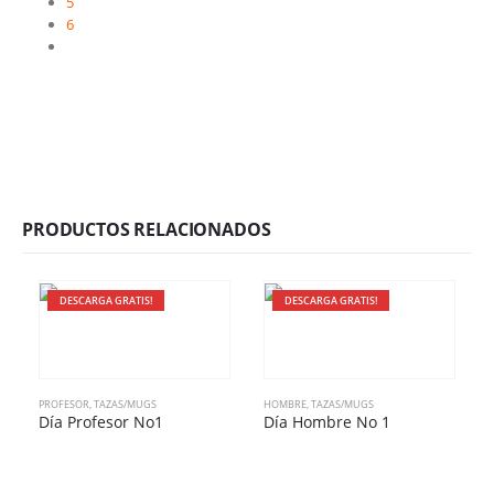
5
6
PRODUCTOS RELACIONADOS
DESCARGA GRATIS!
DESCARGA GRATIS!
PROFESOR
,
TAZAS/MUGS
HOMBRE
,
TAZAS/MUGS
S
Día Profesor No1
Día Hombre No 1