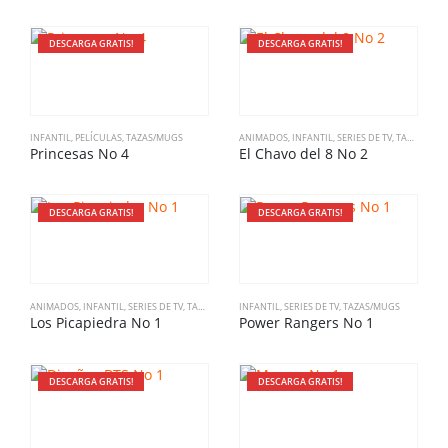
DESCARGA GRATIS!
DESCARGA GRATIS!
INFANTIL
,
PELÍCULAS
,
TAZAS/MUGS
ANIMADOS
,
INFANTIL
,
SERIES DE TV
,
TAZAS/MUGS
Princesas No 4
El Chavo del 8 No 2
DESCARGA GRATIS!
DESCARGA GRATIS!
ANIMADOS
,
INFANTIL
,
SERIES DE TV
,
TAZAS/MUGS
INFANTIL
,
SERIES DE TV
,
TAZAS/MUGS
Los Picapiedra No 1
Power Rangers No 1
DESCARGA GRATIS!
DESCARGA GRATIS!