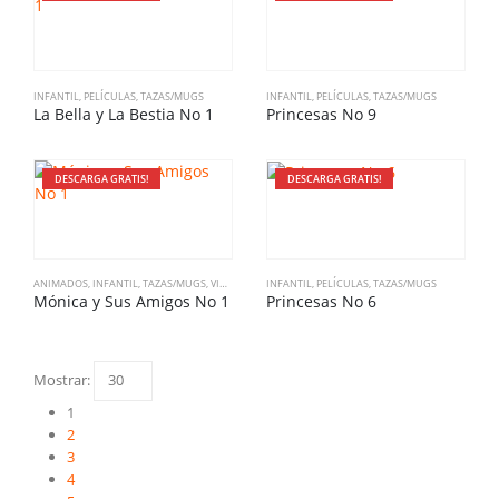
INFANTIL
,
PELÍCULAS
,
TAZAS/MUGS
INFANTIL
,
PELÍCULAS
,
TAZAS/MUGS
La Bella y La Bestia No 1
Princesas No 9
DESCARGA GRATIS!
DESCARGA GRATIS!
ANIMADOS
,
INFANTIL
,
TAZAS/MUGS
,
VINTAGE
INFANTIL
,
PELÍCULAS
,
TAZAS/MUGS
Mónica y Sus Amigos No 1
Princesas No 6
Mostrar:
1
2
3
4