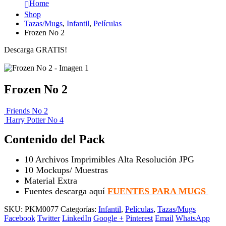
Home
Shop
Tazas/Mugs
,
Infantil
,
Películas
Frozen No 2
Descarga GRATIS!
Frozen No 2
Friends No 2
Harry Potter No 4
Contenido del Pack
10 Archivos Imprimibles Alta Resolución JPG
10 Mockups/ Muestras
Material Extra
Fuentes descarga aquí
FUENTES PARA MUGS
SKU:
PKM0077
Categorías:
Infantil
,
Películas
,
Tazas/Mugs
Facebook
Twitter
LinkedIn
Google +
Pinterest
Email
WhatsApp