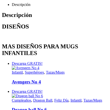
Descripción
Descripción
DISEÑOS
MAS DISEÑOS PARA MUGS
INFANTILES
Descarga GRATIS!
Infantil
,
Superhéroes
,
Tazas/Mugs
Avengers No 4
Descarga GRATIS!
Cumpleaños
,
Dragon Ball
,
Feliz Día
,
Infantil
,
Tazas/Mugs
Dragon ball No 6