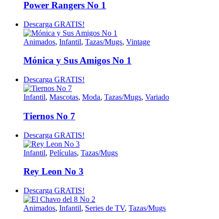
Power Rangers No 1
Descarga GRATIS!
Animados
,
Infantil
,
Tazas/Mugs
,
Vintage
Mónica y Sus Amigos No 1
Descarga GRATIS!
Infantil
,
Mascotas
,
Moda
,
Tazas/Mugs
,
Variado
Tiernos No 7
Descarga GRATIS!
Infantil
,
Películas
,
Tazas/Mugs
Rey Leon No 3
Descarga GRATIS!
Animados
,
Infantil
,
Series de TV
,
Tazas/Mugs