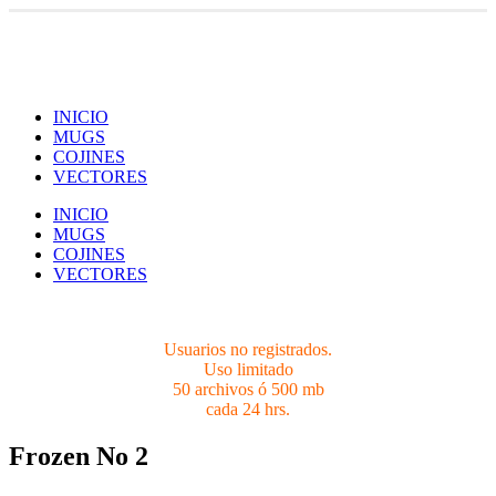
Usuarios no registrados.
Limites 50 archivos ó 500 mb cada 24 hrs.
INICIO
MUGS
COJINES
VECTORES
INICIO
MUGS
COJINES
VECTORES
Usuarios no registrados.
Uso limitado
50 archivos ó 500 mb
cada 24 hrs.
Frozen No 2