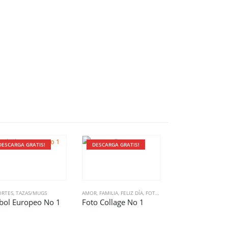
DESCARGA GRATIS!
DESCARGA GRATIS!
DESCARGA GRATI
ORTES
,
TAZAS/MUGS
AMOR
,
FAMILIA
,
FELIZ DÍA
,
FOTOS
,
TAZAS/MUGS
AMISTAD
,
AMOR
,
CUM
bol Europeo No 1
Foto Collage No 1
Expresión Soci