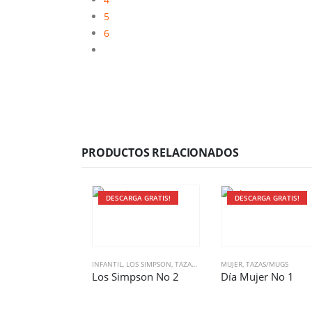
5
6
PRODUCTOS RELACIONADOS
DESCARGA GRATIS!
DESCARGA GRATIS!
INFANTIL
,
LOS SIMPSON
,
TAZAS/MUGS
MUJER
,
TAZAS/MUGS
Los Simpson No 2
Día Mujer No 1