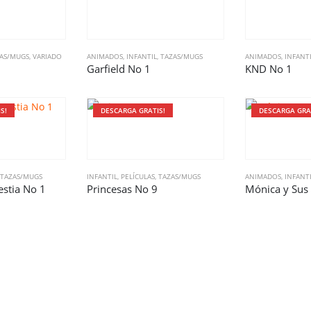
AS/MUGS
,
VARIADO
ANIMADOS
,
INFANTIL
,
TAZAS/MUGS
ANIMADOS
,
INFANT
Garfield No 1
KND No 1
S!
DESCARGA GRATIS!
DESCARGA GRA
TAZAS/MUGS
INFANTIL
,
PELÍCULAS
,
TAZAS/MUGS
ANIMADOS
,
INFANT
estia No 1
Princesas No 9
Mónica y Sus