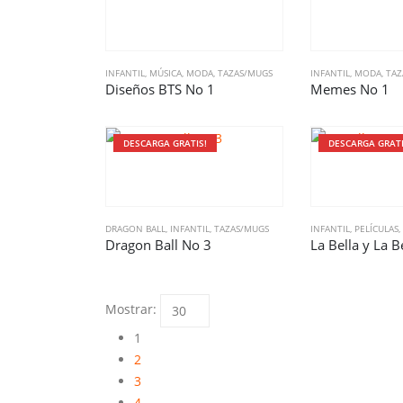
INFANTIL
,
MÚSICA
,
MODA
,
TAZAS/MUGS
INFANTIL
,
MODA
,
TAZ
Diseños BTS No 1
Memes No 1
DESCARGA GRATIS!
DESCARGA GRATI
DRAGON BALL
,
INFANTIL
,
TAZAS/MUGS
INFANTIL
,
PELÍCULAS
,
Dragon Ball No 3
La Bella y La B
Mostrar:
1
2
3
4