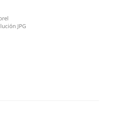
orel
olución JPG