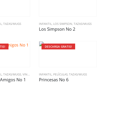
IL
,
TAZAS/MUGS
INFANTIL
,
LOS SIMPSON
,
TAZAS/MUGS
Los Simpson No 2
TIS!
DESCARGA GRATIS!
IL
,
TAZAS/MUGS
,
VINTAGE
INFANTIL
,
PELÍCULAS
,
TAZAS/MUGS
 Amigos No 1
Princesas No 6