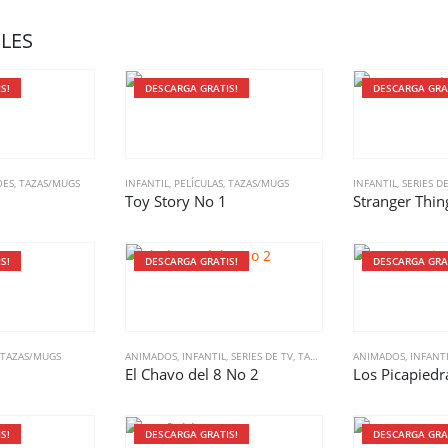
LES
S!
DESCARGA GRATIS!
DESCARGA GRA
OES
,
TAZAS/MUGS
INFANTIL
,
PELÍCULAS
,
TAZAS/MUGS
INFANTIL
,
SERIES D
Toy Story No 1
Stranger Thin
S!
DESCARGA GRATIS!
DESCARGA GRA
TAZAS/MUGS
ANIMADOS
,
INFANTIL
,
SERIES DE TV
,
TAZAS/MUGS
ANIMADOS
,
INFANT
El Chavo del 8 No 2
Los Picapiedr
S!
DESCARGA GRATIS!
DESCARGA GRA