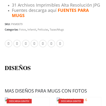
31 Archivos Imprimibles Alta Resolución JPG
Fuentes descarga aquí
FUENTES PARA
MUGS
SKU:
PKM0079
Categorías:
Fotos
,
Infantil
,
Películas
,
Tazas/Mugs
DISEÑOS
MAS DISEÑOS PARA MUGS CON FOTOS
DESCARGA GRATIS!
DESCARGA GRATIS!