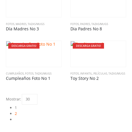
FOTOS
,
MADRES
,
TAZAS/MUGS
FOTOS
,
PADRES
,
TAZAS/MUGS
Día Madres No 3
Dia Padres No 8
DESCARGA GRATIS!
DESCARGA GRATIS!
CUMPLEAÑOS
,
FOTOS
,
TAZAS/MUGS
FOTOS
,
INFANTIL
,
PELÍCULAS
,
TAZAS/MUGS
Cumpleaños Foto No 1
Toy Story No 2
Mostrar:
1
2