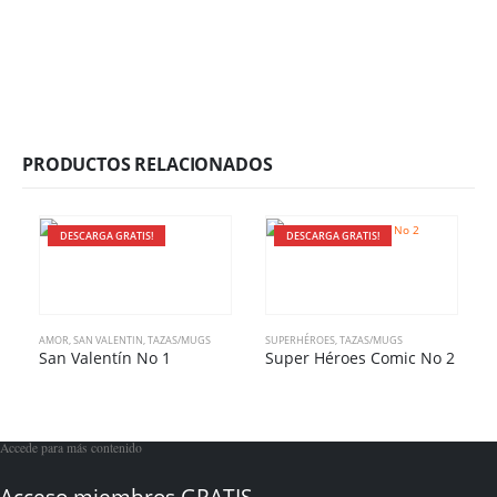
PRODUCTOS RELACIONADOS
DESCARGA GRATIS!
DESCARGA GRATIS!
AMOR
,
SAN VALENTIN
,
TAZAS/MUGS
SUPERHÉROES
,
TAZAS/MUGS
San Valentín No 1
Super Héroes Comic No 2
Accede para más contenido
Acceso miembros GRATIS