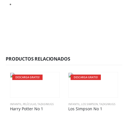
PRODUCTOS RELACIONADOS
DESCARGA GRATIS!
DESCARGA GRATIS!
INFANTIL
,
PELÍCULAS
,
TAZAS/MUGS
INFANTIL
,
LOS SIMPSON
,
TAZAS/MUGS
Harry Potter No 1
Los Simpson No 1