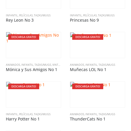
INFANTIL
,
PELÍCULAS
,
TAZAS/MUGS
INFANTIL
,
PELÍCULAS
,
TAZAS/MUGS
Rey Leon No 3
Princesas No 9
DESCARGA GRATIS!
DESCARGA GRATIS!
ANIMADOS
,
INFANTIL
,
TAZAS/MUGS
,
VINTAGE
ANIMADOS
,
INFANTIL
,
TAZAS/MUGS
Mónica y Sus Amigos No 1
Muñecas LOL No 1
DESCARGA GRATIS!
DESCARGA GRATIS!
INFANTIL
,
PELÍCULAS
,
TAZAS/MUGS
ANIMADOS
,
INFANTIL
,
TAZAS/MUGS
Harry Potter No 1
ThunderCats No 1