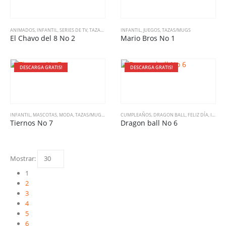
ANIMADOS
,
INFANTIL
,
SERIES DE TV
,
TAZAS/MUGS
INFANTIL
,
JUEGOS
,
TAZAS/MUGS
El Chavo del 8 No 2
Mario Bros No 1
DESCARGA GRATIS!
DESCARGA GRATIS!
INFANTIL
,
MASCOTAS
,
MODA
,
TAZAS/MUGS
,
VARIADO
CUMPLEAÑOS
,
DRAGON BALL
,
FELIZ DÍA
,
INFANTIL
Tiernos No 7
Dragon ball No 6
Mostrar:
1
2
3
4
5
6