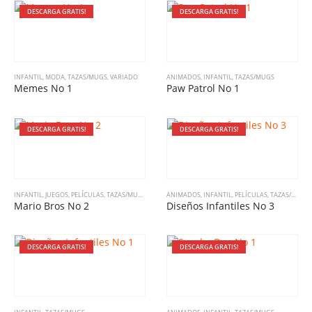
DESCARGA GRATIS!
DESCARGA GRATIS!
INFANTIL
,
MODA
,
TAZAS/MUGS
,
VARIADO
ANIMADOS
,
INFANTIL
,
TAZAS/MUGS
Memes No 1
Paw Patrol No 1
DESCARGA GRATIS!
DESCARGA GRATIS!
INFANTIL
,
JUEGOS
,
PELÍCULAS
,
TAZAS/MUGS
ANIMADOS
,
INFANTIL
,
PELÍCULAS
,
TAZAS/MUGS
Mario Bros No 2
Diseños Infantiles No 3
DESCARGA GRATIS!
DESCARGA GRATIS!