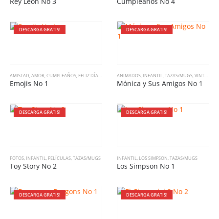
Rey Leon No 3
Cumpleaños No 4
DESCARGA GRATIS!
DESCARGA GRATIS!
AMISTAD
,
AMOR
,
CUMPLEAÑOS
,
FELIZ DÍA
,
INFANTIL
ANIMADOS
,
TAZAS/MUGS
,
INFANTIL
,
VARIADO
,
TAZAS/MUGS
,
VINTAGE
Emojis No 1
Mónica y Sus Amigos No 1
DESCARGA GRATIS!
DESCARGA GRATIS!
FOTOS
,
INFANTIL
,
PELÍCULAS
,
TAZAS/MUGS
INFANTIL
,
LOS SIMPSON
,
TAZAS/MUGS
Toy Story No 2
Los Simpson No 1
DESCARGA GRATIS!
DESCARGA GRATIS!