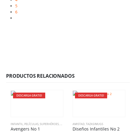
5
6
PRODUCTOS RELACIONADOS
DESCARGA GRATIS!
DESCARGA GRATIS!
INFANTIL
,
PELÍCULAS
,
SUPERHÉROES
,
TAZAS/MUGS
AMISTAD
,
TAZAS/MUGS
Avengers No 1
Diseños Infantiles No 2