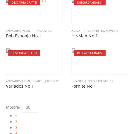
DESCARGA GRATIS!
DESCARGA GRATIS!
ANIMADOS
,
INFANTIL
,
TAZAS/MUGS
ANIMADOS
,
INFANTIL
,
TAZAS/MUGS
Bob Esponja No 1
He-Man No 1
DESCARGA GRATIS!
DESCARGA GRATIS!
ANIMADOS
,
ANIME
,
INFANTIL
,
JUEGOS
,
PELÍCULAS
,
SERIES DE TV
INFANTIL
,
JUEGOS
,
TAZAS/MUGS
,
TAZAS/MUGS
,
VARIADO
Variados No 1
Fornite No 1
Mostrar:
1
2
3
4