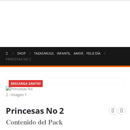
SHOP
TAZAS/MUGS
,
INFANTIL
,
AMOR
,
FELIZ DÍA
PRINCESAS NO 2
DESCARGA GRATIS!
Princesas No 2
Contenido del Pack