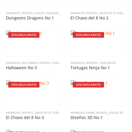
ANIMADOS
,
INFANTIL
,
JUEGOS
,
TAZAS/MUGS
,
VARIADO
ANIMADOS
,
INFANTIL
,
SERIES DE TV
,
TAZAS/MUGS
Dungeons Dragons No 1
El Chavo del 8 No 2
DESCARGA GRATIS!
DESCARGA GRATIS!
ANIMADOS
,
HALLOWEEN
,
INFANTIL
,
TAZAS/MUGS
ANIMADOS
,
INFANTIL
,
TAZAS/MUGS
Halloween No 3
Tortugas Ninja No 1
DESCARGA GRATIS!
DESCARGA GRATIS!
ANIMADOS
,
INFANTIL
,
SERIES DE TV
,
TAZAS/MUGS
ANIMADOS
,
ANIME
,
INFANTIL
,
JUEGOS
,
PELÍCULAS
El Chavo del 8 No 3
Diseños 3D No 1