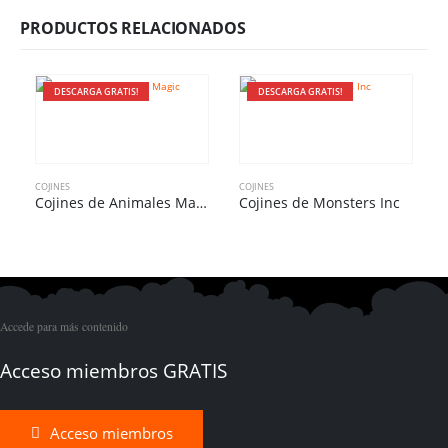
PRODUCTOS RELACIONADOS
DESCARGA GRATIS!
DESCARGA GRATIS!
COJINES
COJINES
C
Cojines de Animales Magic
Cojines de Monsters Inc
Accede para más contenido
Acceso miembros GRATIS
Acceso miembros