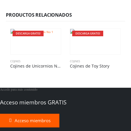
PRODUCTOS RELACIONADOS
DESCARGA GRATIS!
DESCARGA GRATIS!
COJINES
COJINES
C
Cojines de Unicornios No 1
Cojines de Toy Story
Accede para más contenido
Acceso miembros GRATIS
Acceso miembros