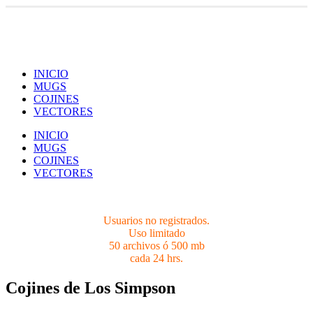
Usuarios no registrados.
Limites 50 archivos ó 500 mb cada 24 hrs.
INICIO
MUGS
COJINES
VECTORES
INICIO
MUGS
COJINES
VECTORES
Usuarios no registrados.
Uso limitado
50 archivos ó 500 mb
cada 24 hrs.
Cojines de Los Simpson