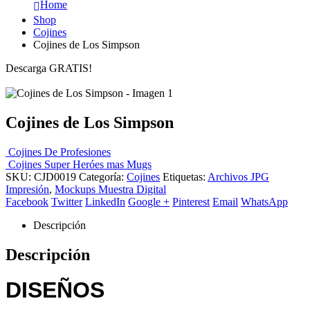
Home
Shop
Cojines
Cojines de Los Simpson
Descarga GRATIS!
Cojines de Los Simpson
Cojines De Profesiones
Cojines Super Heróes mas Mugs
SKU:
CJD0019
Categoría:
Cojines
Etiquetas:
Archivos JPG
Impresión
,
Mockups Muestra Digital
Facebook
Twitter
LinkedIn
Google +
Pinterest
Email
WhatsApp
Descripción
Descripción
DISEÑOS