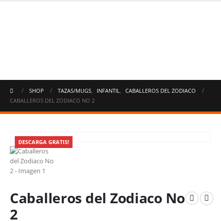
SHOP
TAZAS/MUGS
,
INFANTIL
,
CABALLEROS DEL ZODIACO
CABALLEROS DEL ZODIACO NO 2
DESCARGA GRATIS!
Caballeros del Zodiaco No
2