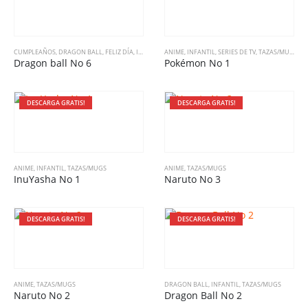
CUMPLEAÑOS
,
DRAGON BALL
,
FELIZ DÍA
,
INFANTIL
,
ANIME
TAZAS/MUGS
,
INFANTIL
,
SERIES DE TV
,
TAZAS/MUGS
Dragon ball No 6
Pokémon No 1
DESCARGA GRATIS!
DESCARGA GRATIS!
ANIME
,
INFANTIL
,
TAZAS/MUGS
ANIME
,
TAZAS/MUGS
InuYasha No 1
Naruto No 3
DESCARGA GRATIS!
DESCARGA GRATIS!
ANIME
,
TAZAS/MUGS
DRAGON BALL
,
INFANTIL
,
TAZAS/MUGS
Naruto No 2
Dragon Ball No 2