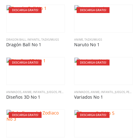
DESCARGA GRATIS!
DESCARGA GRATIS!
DRAGON BALL
,
INFANTIL
,
TAZAS/MUGS
ANIME
,
TAZAS/MUGS
Dragón Ball No 1
Naruto No 1
DESCARGA GRATIS!
DESCARGA GRATIS!
ANIMADOS
,
ANIME
,
INFANTIL
,
JUEGOS
,
PELÍCULAS
,
SERIES DE TV
ANIMADOS
,
ANIME
,
TAZAS/MUGS
,
INFANTIL
,
VARIADO
,
JUEGOS
,
PELÍCULAS
Diseños 3D No 1
Variados No 1
DESCARGA GRATIS!
DESCARGA GRATIS!