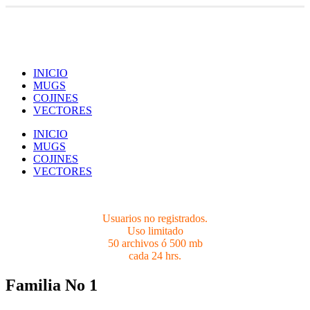
Usuarios no registrados.
Limites 50 archivos ó 500 mb cada 24 hrs.
INICIO
MUGS
COJINES
VECTORES
INICIO
MUGS
COJINES
VECTORES
Usuarios no registrados.
Uso limitado
50 archivos ó 500 mb
cada 24 hrs.
Familia No 1