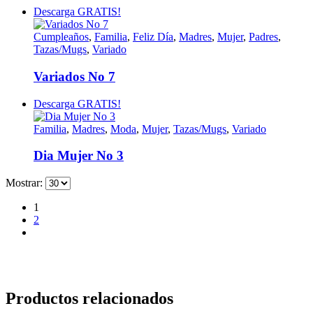
Descarga GRATIS!
Cumpleaños
,
Familia
,
Feliz Día
,
Madres
,
Mujer
,
Padres
,
Tazas/Mugs
,
Variado
Variados No 7
Descarga GRATIS!
Familia
,
Madres
,
Moda
,
Mujer
,
Tazas/Mugs
,
Variado
Dia Mujer No 3
Mostrar:
1
2
Productos relacionados