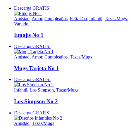
Descarga GRATIS!
Amistad
,
Amor
,
Cumpleaños
,
Feliz Día
,
Infantil
,
Tazas/Mugs
,
Variado
Emojis No 1
Descarga GRATIS!
Amistad
,
Amor
,
Cumpleaños
,
Tazas/Mugs
Mugs Tarjeta No 1
Descarga GRATIS!
Infantil
,
Los Simpson
,
Tazas/Mugs
Los Simpson No 2
Descarga GRATIS!
Amistad
,
Tazas/Mugs