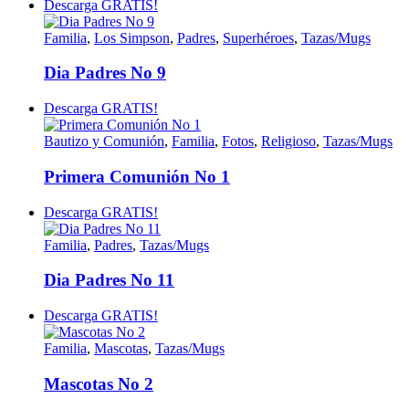
Descarga GRATIS!
Familia
,
Los Simpson
,
Padres
,
Superhéroes
,
Tazas/Mugs
Dia Padres No 9
Descarga GRATIS!
Bautizo y Comunión
,
Familia
,
Fotos
,
Religioso
,
Tazas/Mugs
Primera Comunión No 1
Descarga GRATIS!
Familia
,
Padres
,
Tazas/Mugs
Dia Padres No 11
Descarga GRATIS!
Familia
,
Mascotas
,
Tazas/Mugs
Mascotas No 2